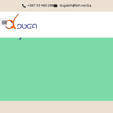
+387 33 460 288
dugabih@bih.net.ba
Projekti