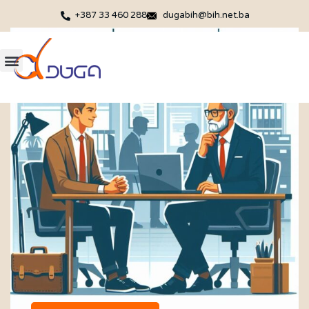
+387 33 460 288
dugabih@bih.net.ba