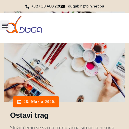
+387 33 460 288
dugabih@bih.net.ba
28. Marta 2020.
Ostavi trag
Složit ćemo se svi da trenutačna situacija nikoga