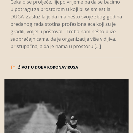
Čekalo se proljeće, lijepo vrijeme pa da se bacimo
u potragu za prostorom u koji bi se smjestila
DUGA. Zaslužila je da ima nešto svoje zbog godina
predanog rada stotina profesionalaca koji su je
gradili, voljeli i poštovali. Treba nam nešto bliže
saobraćajnicama, da je organizacija više vidljiva,
pristupačna, a da je nama u prostoru […]
ŽIVOT U DOBA KORONAVIRUSA