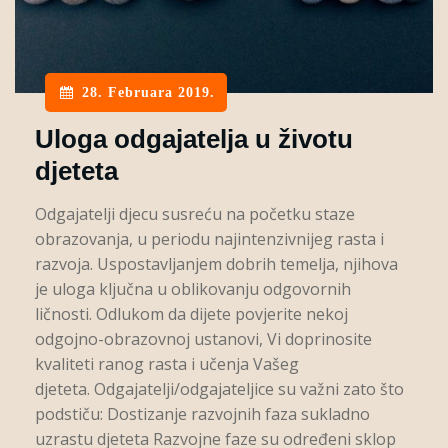
28. Februara 2019.
Uloga odgajatelja u životu
djeteta
Odgajatelji djecu susreću na početku staze
obrazovanja, u periodu najintenzivnijeg rasta i
razvoja. Uspostavljanjem dobrih temelja, njihova
je uloga ključna u oblikovanju odgovornih
ličnosti. Odlukom da dijete povjerite nekoj
odgojno-obrazovnoj ustanovi, Vi doprinosite
kvaliteti ranog rasta i učenja Vašeg
djeteta. Odgajatelji/odgajateljice su važni zato što
podstiču: Dostizanje razvojnih faza sukladno
uzrastu djeteta Razvojne faze su određeni sklop