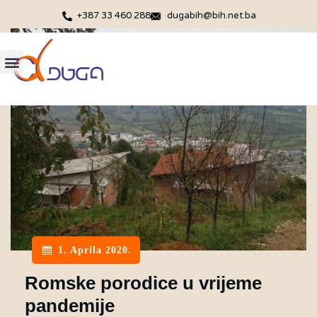
+387 33 460 288
dugabih@bih.net.ba
1. Aprila 2020.
Romske porodice u vrijeme
pandemije