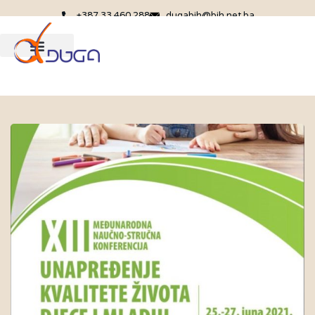
+387 33 460 288
dugabih@bih.net.ba