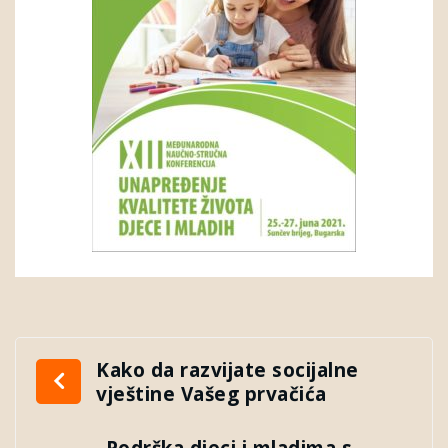
Kako da razvijate socijalne
vještine Vašeg prvačića
Podrška djeci i mladima s